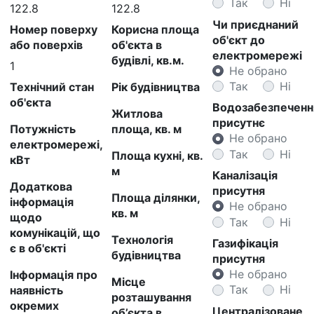
Так
Ні
122.8
122.8
Чи приєднаний
Номер поверху
Корисна площа
об'єкт до
або поверхів
об'єкта в
електромережі
будівлі, кв.м.
1
Не обрано
Так
Ні
Технічний стан
Рік будівництва
об'єкта
Водозабезпеченн
Житлова
присутнє
Потужність
площа, кв. м
Не обрано
електромережі,
Так
Ні
Площа кухні, кв.
кВт
м
Каналізація
Додаткова
присутня
Площа ділянки,
інформація
Не обрано
кв. м
щодо
Так
Ні
комунікацій, що
Технологія
Газифікація
є в об'єкті
будівництва
присутня
Не обрано
Інформація про
Місце
Так
Ні
наявність
розташування
окремих
Централізоване
об’єкта в