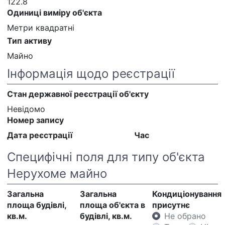
122.8
Одиниці виміру об'єкта
Метри квадратні
Тип активу
Майно
Інформація щодо реєстрації
Стан державної реєстрації об'єкту
Невідомо
Номер запису
Дата реєстрації
Час
Специфічні поля для типу об'єкта
Нерухоме майно
Загальна
Загальна
Кондиціонування
площа будівлі,
площа об'єкта в
присутнє
кв.м.
будівлі, кв.м.
Не обрано