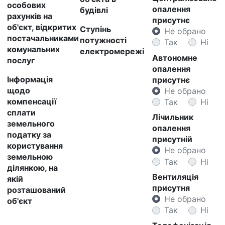
особових
опалення
будівлі
рахунків на
присутнє
об'єкт, відкритих
Ступінь
Не обрано
постачальниками
потужності
Так
Ні
комунальних
електромережі
Автономне
послуг
опалення
Інформація
присутнє
щодо
Не обрано
компенсації
Так
Ні
сплати
Лічильник
земельного
опалення
податку за
присутній
користування
Не обрано
земельною
Так
Ні
ділянкою, на
Вентиляція
якій
присутня
розташований
Не обрано
об'єкт
Так
Ні