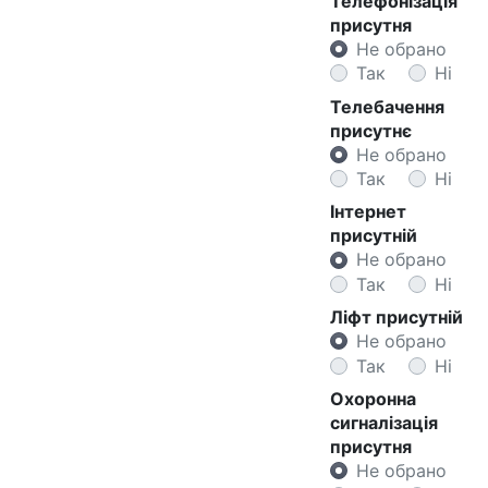
Телефонізація
присутня
Не обрано
Так
Ні
Телебачення
присутнє
Не обрано
Так
Ні
Інтернет
присутній
Не обрано
Так
Ні
Ліфт присутній
Не обрано
Так
Ні
Охоронна
сигналізація
присутня
Не обрано