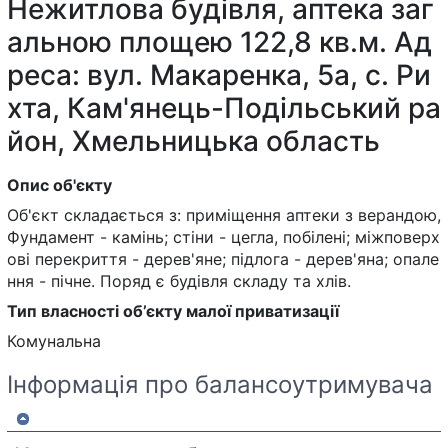
Нежитлова будівля, аптека заг
альною площею 122,8 кв.м. Ад
реса: вул. Макаренка, 5а, с. Ри
хта, Кам'янець-Подільський ра
йон, Хмельницька область
Опис об'єкту
Об'єкт складається з: приміщення аптеки з верандою,
Фундамент - камінь; стіни - цегла, побілені; міжповерх
ові перекриття - дерев'яне; підлога - дерев'яна; опале
ння - пічне. Поряд є будівля складу та хлів.
Тип власності об’єкту малої приватизації
Комунальна
Інформація про балансоутримувача