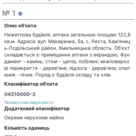
№ 1
Опис об'єкта
Нежитлова будівля, аптека загальною площею 122,8
кв.м. Адреса: вул. Макаренка, 5а, с. Рихта, Кам'янец
ь-Подільський район, Хмельницька область. Об'єкт
складається з: приміщення аптеки з верандою, Фун
дамент - камінь; стіни - цегла, побілені; міжповерхо
ві перекриття - дерев'яне; підлога - дерев'яна; опал
ення - пічне. Поряд є будівля складу та хлів.
Класифікатор об'єкта
04210000-3
Промислова нерухомість
Додатковий класифікатор
Окреме нерухоме майно
Кількість одиниць