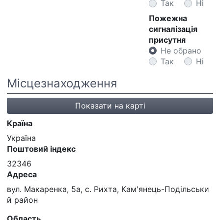
Так
Ні
Пожежна
сигналізація
присутня
Не обрано
Так
Ні
Місцезнаходження
Показати на карті
Країна
Україна
Поштовий індекс
32346
Адреса
вул. Макаренка, 5а, с. Рихта, Кам'янець-Подільськи
й район
Область