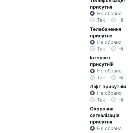
Телефонізація
присутня
Не обрано
Так
Ні
Телебачення
присутнє
Не обрано
Так
Ні
Інтернет
присутній
Не обрано
Так
Ні
Ліфт присутній
Не обрано
Так
Ні
Охоронна
сигналізація
присутня
Не обрано