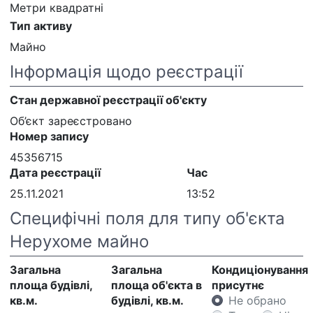
Метри квадратні
Тип активу
Майно
Інформація щодо реєстрації
Стан державної реєстрації об'єкту
Об’єкт зареєстровано
Номер запису
45356715
Дата реєстрації
Час
25.11.2021
13:52
Специфічні поля для типу об'єкта
Нерухоме майно
Загальна
Загальна
Кондиціонування
площа будівлі,
площа об'єкта в
присутнє
кв.м.
будівлі, кв.м.
Не обрано