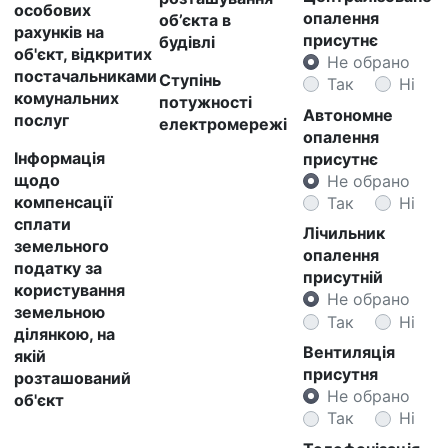
особових
опалення
об’єкта в
рахунків на
присутнє
будівлі
об'єкт, відкритих
Не обрано
постачальниками
Ступінь
Так
Ні
комунальних
потужності
Автономне
послуг
електромережі
опалення
Інформація
присутнє
щодо
Не обрано
компенсації
Так
Ні
сплати
Лічильник
земельного
опалення
податку за
присутній
користування
Не обрано
земельною
Так
Ні
ділянкою, на
Вентиляція
якій
присутня
розташований
Не обрано
об'єкт
Так
Ні