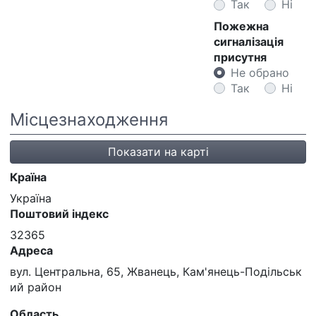
Так
Ні
Пожежна
сигналізація
присутня
Не обрано
Так
Ні
Місцезнаходження
Показати на карті
Країна
Україна
Поштовий індекс
32365
Адреса
вул. Центральна, 65, Жванець, Кам'янець-Подільськ
ий район
Область