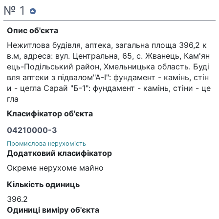
№ 1
Опис об'єкта
Нежитлова будівля, аптека, загальна площа 396,2 к
в.м, адреса: вул. Центральна, 65, с. Жванець, Кам'ян
ець-Подільський район, Хмельницька область. Буді
вля аптеки з підвалом"А-І": фундамент - камінь, стін
и - цегла Сарай "Б-1": фундамент - камінь, стіни - це
гла
Класифікатор об'єкта
04210000-3
Промислова нерухомість
Додатковий класифікатор
Окреме нерухоме майно
Кількість одиниць
396.2
Одиниці виміру об'єкта