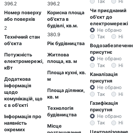
Так
Ні
396.2
396.2
Чи приєднаний
Номер поверху
Корисна площа
об'єкт до
або поверхів
об'єкта в
електромережі
будівлі, кв.м.
2
Не обрано
380.9
Так
Ні
Технічний стан
об'єкта
Рік будівництва
Водозабезпеченн
присутнє
Потужність
Житлова
Не обрано
електромережі,
площа, кв. м
Так
Ні
кВт
Площа кухні, кв.
Каналізація
Додаткова
м
присутня
інформація
Не обрано
Площа ділянки,
щодо
Так
Ні
кв. м
комунікацій, що
Газифікація
є в об'єкті
Технологія
присутня
будівництва
Не обрано
Інформація про
Так
Ні
наявність
Місце
окремих
Централізоване
розташування